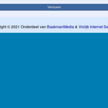
ight © 2021 Onderdeel van
BaakmanMedia
&
Vrolijk Internet S